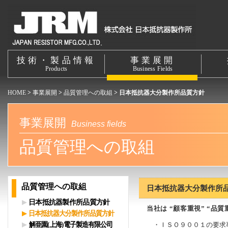
技術・製品情報
事業展開
Products
Business Fields
HOME
>
事業展開
>
品質管理への取組
> 日本抵抗器大分製作所品質方針
事業展開
Business fields
品質管理への取組
品質管理への取組
日本抵抗器大分製作所
日本抵抗器製作所品質方針
当社は “顧客重視” “
日本抵抗器大分製作所品質方針
解亜園(上海)電子製造有限公司
・ＩＳＯ９００１の要求